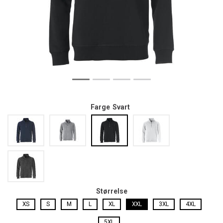
Farge
Svart
Størrelse
XS
S
M
L
XL
XXL
3XL
4XL
5XL