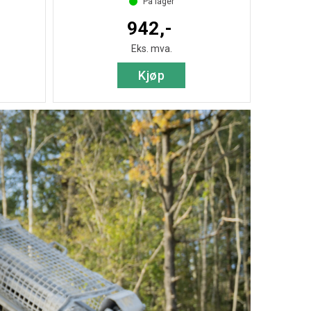
På lager
942,-
Eks. mva.
Kjøp