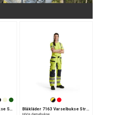
Blåkläder 7159 Servicebukse Stretch Dame
Blåkläder 7163 Varselbukse Stretch Dame
HiVis damebukse