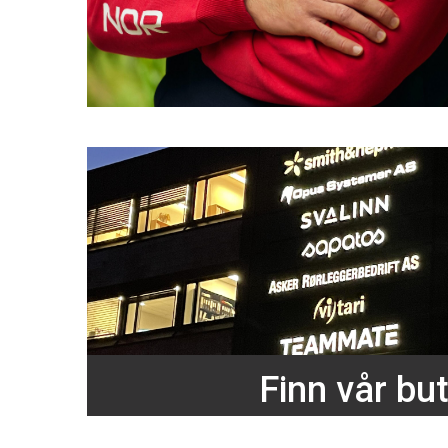
Finn vår but
Åpningstider er hverdager 0
Vi har butikk i Sandefj