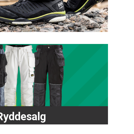
Ryddesalg
årt store outlet sortiment