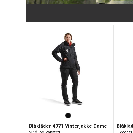
Blåkläder 4971 Vinterjakke Dame
Vind- og Vanntett
Fleece t