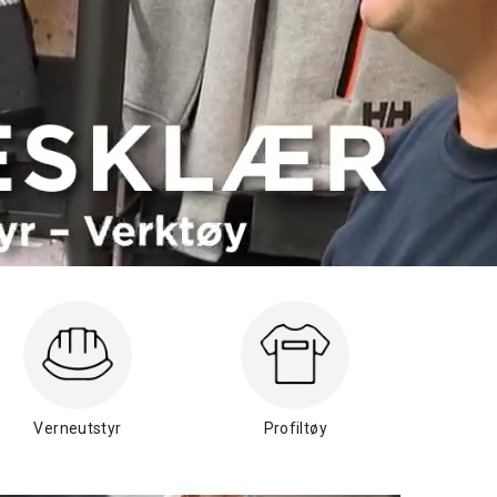
Verneutstyr
Profiltøy