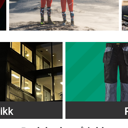
ikk
8:00-16:00
ord
Sjekk v