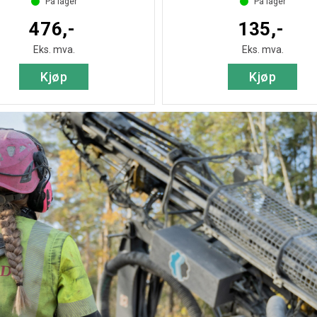
På lager
På lager
476,-
135,-
Eks. mva.
Eks. mva.
Kjøp
Kjøp