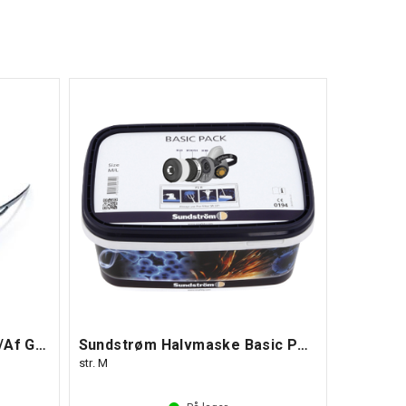
odukter til ekstra gode priser.
Gå til outlet
Zekler Vernebrille Z37 Hc/Af Grå
Sundstrøm Halvmaske Basic Pack
str. M