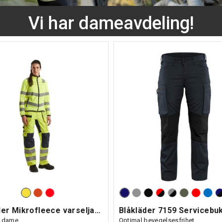
Vi har dameavdeling!
Sjekk ut produktene her!
Blåkläder Mikrofleece varseljakke dame
il dame
Optimal bevegelsesfrihet