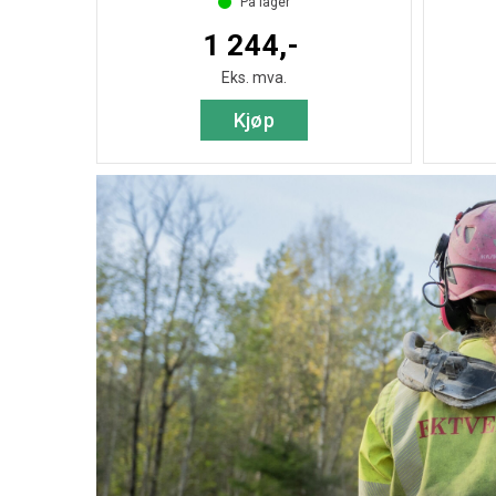
På lager
1 244,-
Eks. mva.
Kjøp