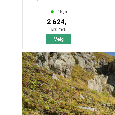
På lager
2 624,-
Eks. mva.
Velg