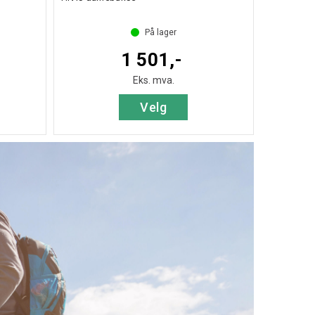
På lager
1 501,-
Eks. mva.
Velg