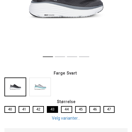
Farge
Svart
Størrelse
40
41
42
43
44
45
46
47
Velg varianter...