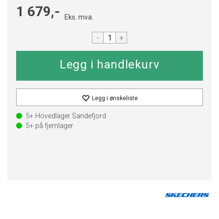
1 679,-
Eks. mva.
-
+
Legg i ønskeliste
5+
Hovedlager Sandefjord
5+
på fjernlager