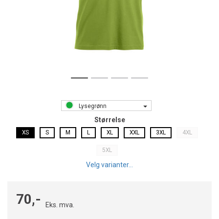
Lysegrønn
Størrelse
XS
S
M
L
XL
XXL
3XL
4XL
5XL
Velg varianter...
70,-
Eks. mva.