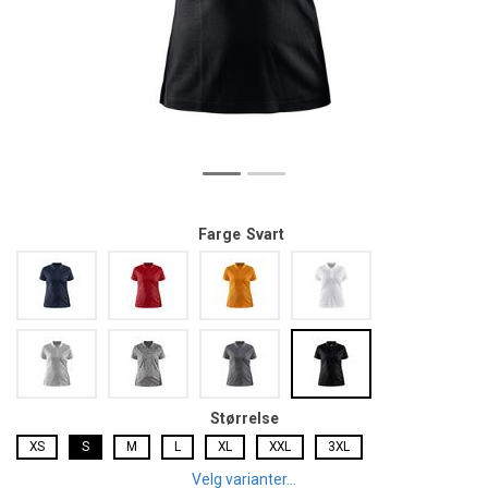
Farge
Svart
Størrelse
XS
S
M
L
XL
XXL
3XL
Velg varianter...