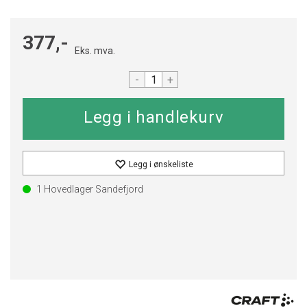
377,-
Eks. mva.
-
+
Legg i ønskeliste
1
Hovedlager Sandefjord