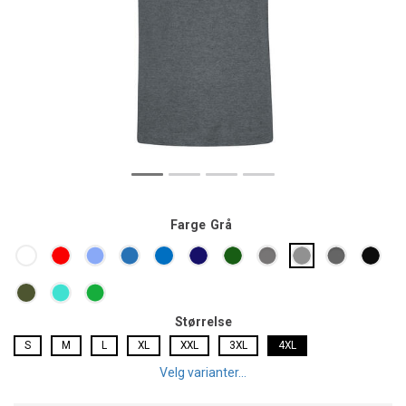
Farge
Grå
Størrelse
S
M
L
XL
XXL
3XL
4XL
Velg varianter...