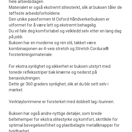
hele arbeidsdagen.
Materialet er også ekstremt slitesterkt, slik at buksen tåler de
tøffeste arbeidsforholdene.
Den unike passformen til Oxford Håndverkerbuksen er
utformet for å være lett og ekstremt behagelig.
Du vil føle deg komfortabel og velkledd selv etter en lang dag
på jobb.
Buksen har en moderne og ren stil, takket være
kombinasjonen av 4-veis stretch og Stretch Cordura®
forsterkningsmateriale.
For ekstra synlighet og sikkerhet er buksen utstyrt med
tonede refleksstriper bak knærne og nederst på
benavslutningen.
Dette gir 360 graders synlighet, slik at du blir sett selv i
mørket.
Verktøylommene er forsterket med dobbelt lag i bunnen.
Buksen har også andre nyttige detaljer, som brede
beltehemper for ekstra slitestyrke og komfort, skrittkile for
optimal bevegelsesfrihet og plastbelagte metallknapper for
holdbarhet.