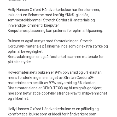
Helly Hansen Oxford Håndverkerbukse har flere lommer,
inkludert en lårlomme med kraftig YKK®-glidelås,
tommestokklomme i Stretch Cordura®-materiale og
innvendige lommer til kneputer.
Kneputenes plassering kan justeres for optimal tilpasning.
Buksen er også utstyrt med forsterkninger i Stretch
Cordura®-materiale på knærne, noe som gir ekstra styrke og
optimal bevegelighet.
Benavslutningen er også forsterket i samme materiale for
økt slitestyrke.
Hovedmaterialet i buksen er 94% polyamid og 6% elastan,
mens forsterkningene er laget av Stretch Cordura®-
materiale som består av 97% polyamid og 3% elastan.
Disse materialene er OEKO-TEX® og bluesign®-godkjent,
noe som betyr at de oppfyller strenge krav til miljøvennlighet
og sikkerhet.
Helly Hansen Oxford Håndverkerbukse er en pålitelig og
komfortabel bukse som er ideell for håndverkere som