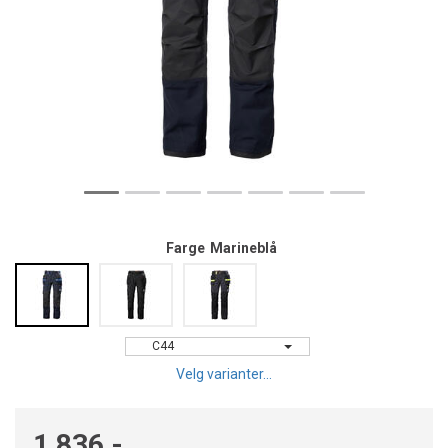
Farge
Marineblå
C44
Velg varianter...
1 836,-