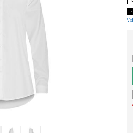
X
4
Vel