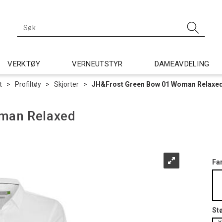
VERKTØY
VERNEUTSTYR
DAMEAVDELING
t
>
Profiltøy
>
Skjorter
>
JH&Frost Green Bow 01 Woman Relaxe
man Relaxed
Fa
St