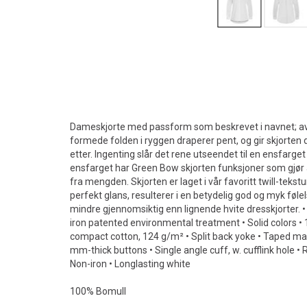
Dameskjorte med passform som beskrevet i navnet; av
formede folden i ryggen draperer pent, og gir skjorten 
etter. Ingenting slår det rene utseendet til en ensfarge
ensfarget har Green Bow skjorten funksjoner som gjør a
fra mengden. Skjorten er laget i vår favoritt twill-tekst
perfekt glans, resulterer i en betydelig god og myk føl
mindre gjennomsiktig enn lignende hvite dresskjorter. •
iron patented environmental treatment • Solid colors •
compact cotton, 124 g/m² • Split back yoke • Taped mai
mm-thick buttons • Single angle cuff, w. cufflink hole •
Non-iron • Longlasting white
100% Bomull