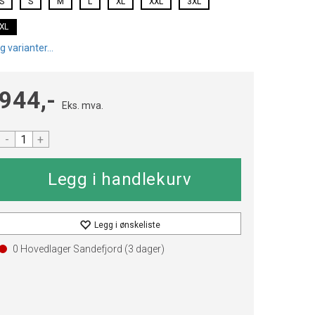
S
S
M
L
XL
XXL
3XL
XL
g varianter...
944,-
Eks. mva.
-
+
Legg i ønskeliste
0 Hovedlager Sandefjord (
3
dager)