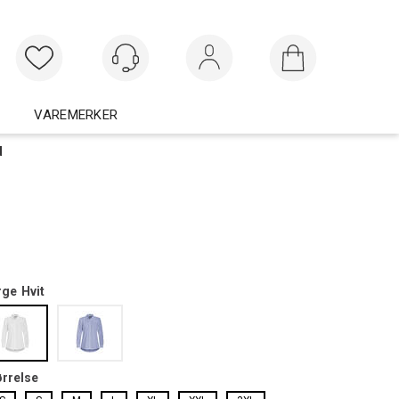
Logg inn
VAREMERKER
d
rge
Hvit
ørrelse