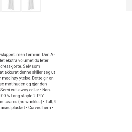
slappet, men feminin. Den A-
det ekstra volumet du leter
t dresskjorte. Selv som
t akkurat denne skiller seg ut
ur med høy ytelse. Dette gir en
else mot huden og gjør den
 Semi cut-away collar • Non-
 100 % Long staple 2-PLY
n-seams (no wrinkles) • Tall, 4
 Raised placket • Curved hem •