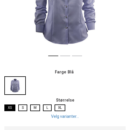
Farge
Blå
Størrelse
XS
S
M
L
XL
Velg varianter...