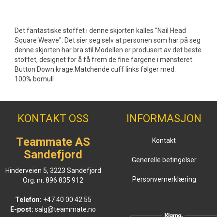
Det fantastiske stoffet i denne skjorten kalles "Nail Head
Square Weave". Det sier seg selv at personen som har på seg
denne skjorten har bra stil.Modellen er produsert av det beste
stoffet, designet for å få frem de fine fargene i mønsteret.
Button Down krage.Matchende cuff links følger med.
100% bomull
KONTAKT OSS
INFORMASJON
Teammate AS
Kontakt
Sandefjord
Generelle betingelser
Hinderveien 5, 3223 Sandefjord
Personvernerklæring
Org. nr. 896 835 912
Telefon:
+47 40 00 42 55
E-post:
salg@teammate.no