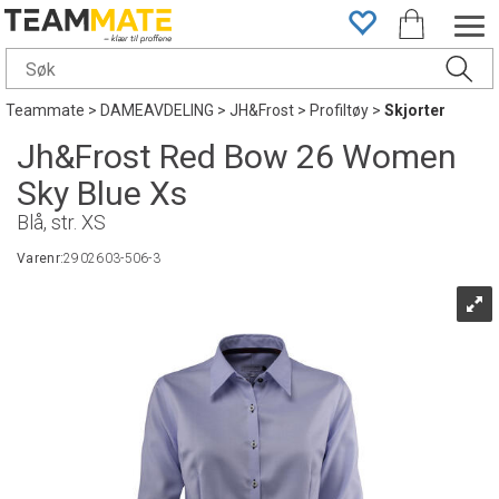
Teammate
>
DAMEAVDELING
>
JH&Frost
>
Profiltøy
>
Skjorter
Jh&Frost Red Bow 26 Women
Sky Blue Xs
Blå, str. XS
Varenr:
2902603-506-3