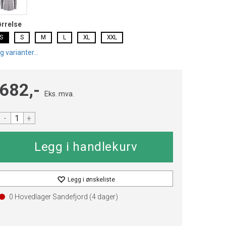
ørrelse
S
S
M
L
XL
XXL
g varianter...
682,-
Eks. mva.
-
+
Legg i ønskeliste
0 Hovedlager Sandefjord (
4
dager)