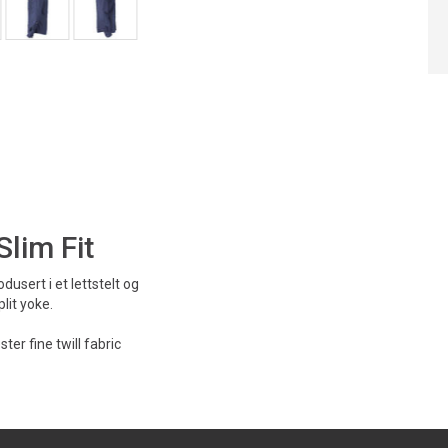
lim Fit
usert i et lettstelt og
lit yoke.
ter fine twill fabric