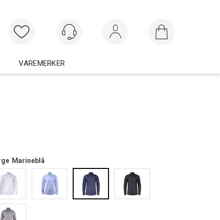
Logg inn
VAREMERKER
rge
Marineblå