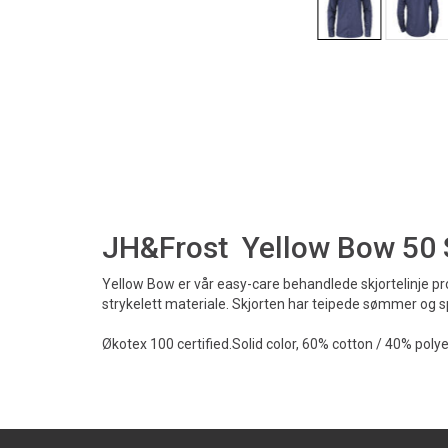
JH&Frost Yellow Bow 50 S
Yellow Bow er vår easy-care behandlede skjortelinje prod
strykelett materiale. Skjorten har teipede sømmer og sp
Økotex 100 certified.Solid color, 60% cotton / 40% polyes