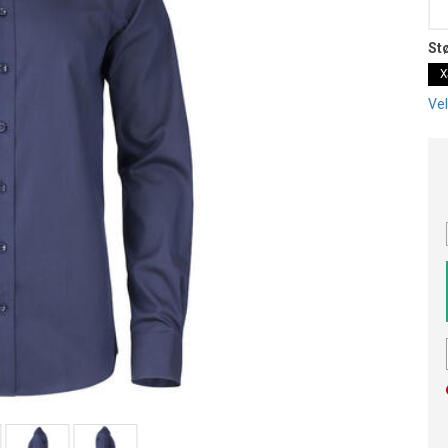
St
X
Vel