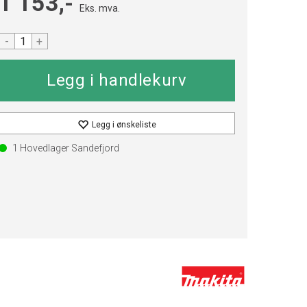
1 153,-
Eks. mva.
-
+
Legg i ønskeliste
1
Hovedlager Sandefjord