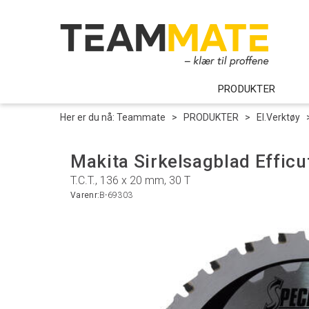
PRODUKTER
Her er du nå:
Teammate
>
PRODUKTER
>
El.Verktøy
Makita Sirkelsagblad Effic
T.C.T., 136 x 20 mm, 30 T
Varenr:
B-69303