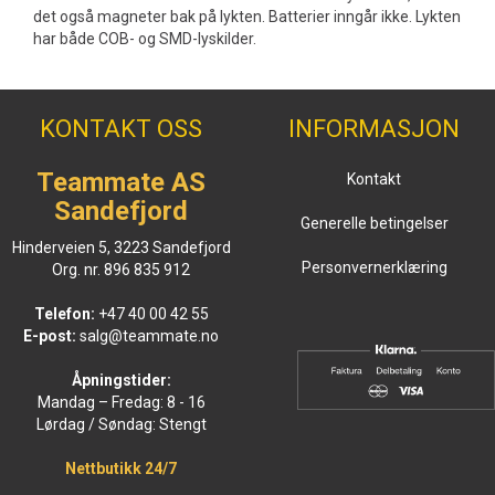
det også magneter bak på lykten. Batterier inngår ikke. Lykten
har både COB- og SMD-lyskilder.
KONTAKT OSS
INFORMASJON
Teammate AS
Kontakt
Sandefjord
Generelle betingelser
Hinderveien 5, 3223 Sandefjord
Personvernerklæring
Org. nr. 896 835 912
Telefon:
+47 40 00 42 55
E-post:
salg@teammate.no
Åpningstider:
Mandag – Fredag: 8 - 16
Lørdag / Søndag: Stengt
Nettbutikk 24/7