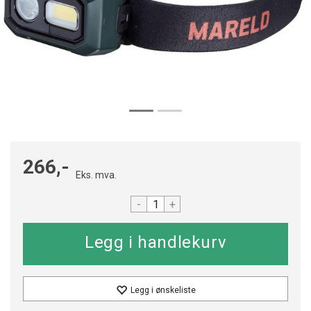
266,-
Eks. mva.
-
+
Legg i ønskeliste