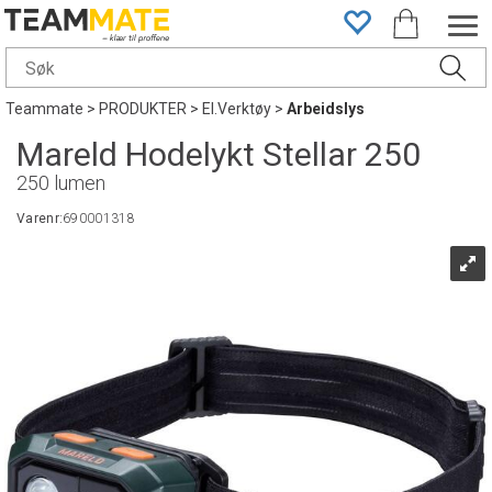
Teammate
>
PRODUKTER
>
El.Verktøy
>
Arbeidslys
Mareld Hodelykt Stellar 250
250 lumen
Varenr:
690001318