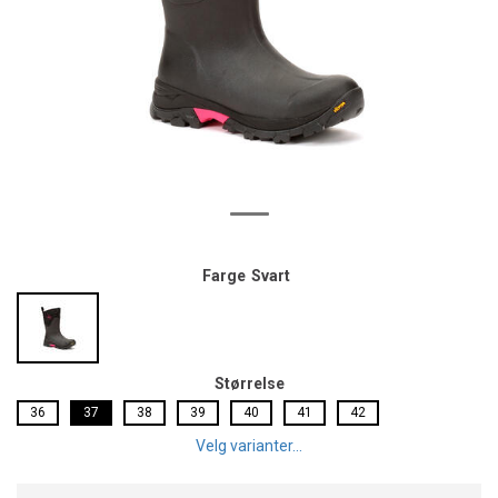
Farge
Svart
Størrelse
36
37
38
39
40
41
42
Velg varianter...