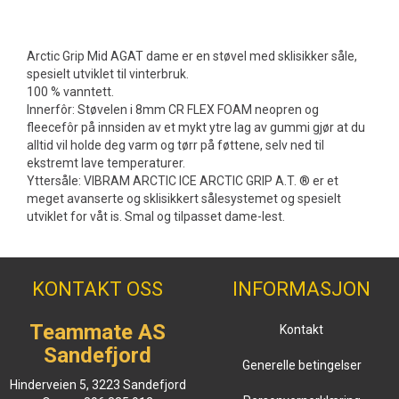
Arctic Grip Mid AGAT dame er en støvel med sklisikker såle,
spesielt utviklet til vinterbruk.
100 % vanntett.
Innerfôr: Støvelen i 8mm CR FLEX FOAM neopren og
fleecefôr på innsiden av et mykt ytre lag av gummi gjør at du
alltid vil holde deg varm og tørr på føttene, selv ned til
ekstremt lave temperaturer.
Yttersåle: VIBRAM ARCTIC ICE ARCTIC GRIP A.T. ® er et
meget avanserte og sklisikkert sålesystemet og spesielt
utviklet for våt is. Smal og tilpasset dame-lest.
KONTAKT OSS
INFORMASJON
Teammate AS
Kontakt
Sandefjord
Generelle betingelser
Hinderveien 5, 3223 Sandefjord