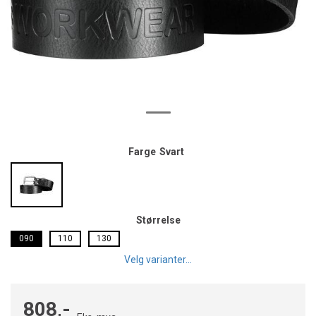
Farge
Svart
Størrelse
090
110
130
Velg varianter...
808,-