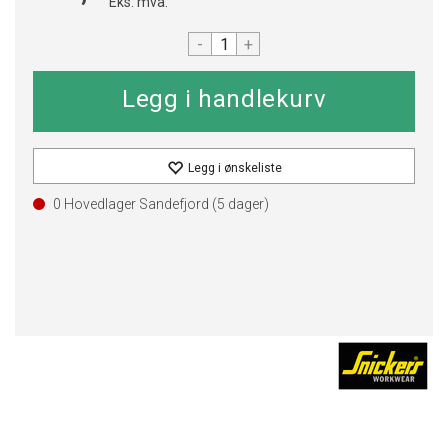
Eks. mva.
-
+
Legg i ønskeliste
0 Hovedlager Sandefjord (
5
dager)