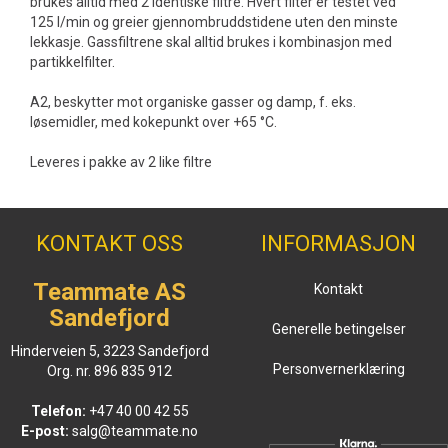
brukes alltid med 2 identiske filtre. Hvert filter er testet ved
125 l/min og greier gjennombruddstidene uten den minste
lekkasje. Gassfiltrene skal alltid brukes i kombinasjon med
partikkelfilter.
A2, beskytter mot organiske gasser og damp, f. eks.
løsemidler, med kokepunkt over +65 °C.
Leveres i pakke av 2 like filtre
KONTAKT OSS
INFORMASJON
Teammate AS
Kontakt
Sandefjord
Generelle betingelser
Hinderveien 5, 3223 Sandefjord
Personvernerklæring
Org. nr. 896 835 912
Telefon:
+47 40 00 42 55
E-post:
salg@teammate.no