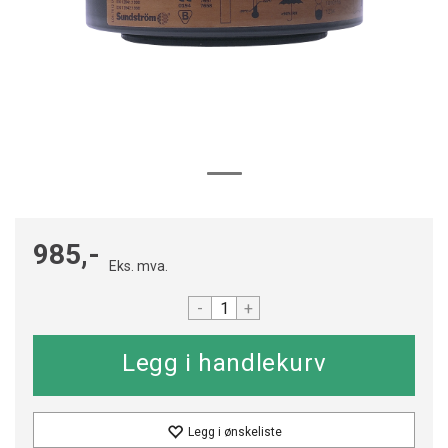
985,-
Eks. mva.
-
+
Legg i ønskeliste