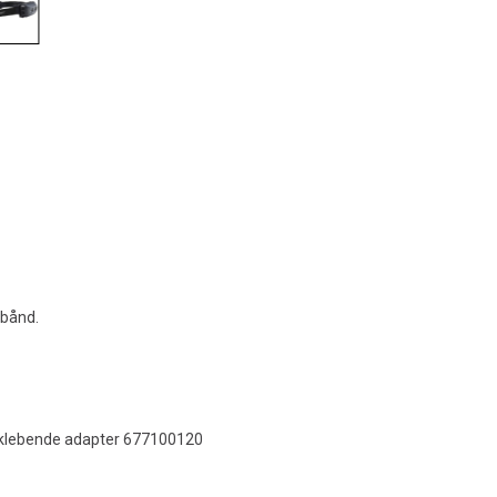
ebånd.
vklebende adapter 677100120