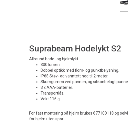
Suprabeam Hodelykt S2
Allround hode- og hjelmlykt.
300 lumen.
Dobbel optikk med flom- og punktbelysning.
IP68 Støv- og vanntett ned til 2 meter.
Skumgummi ved pannen, og silikonbelagt pann
3 x AAA-batterier.
Transportlås.
Vekt 116 g.
For fast montering på hjelm brukes 677100118 og sel
for hjelm uten spor.