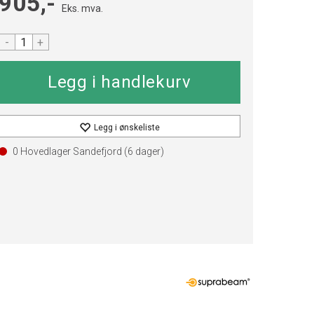
905,-
Eks. mva.
-
+
Legg i ønskeliste
0 Hovedlager Sandefjord (
6
dager)