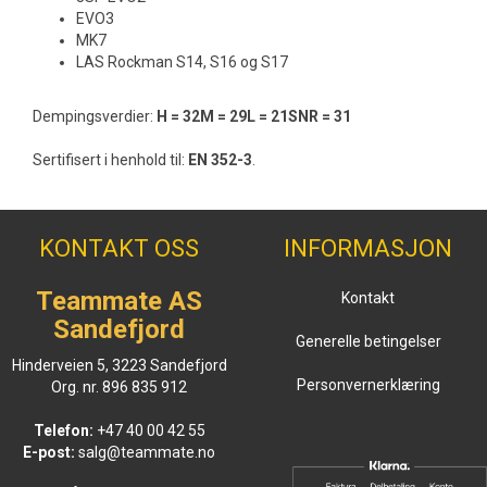
EVO3
MK7
LAS Rockman S14, S16 og S17
Dempingsverdier:
H = 32M = 29L = 21SNR = 31
Sertifisert i henhold til:
EN 352-3
.
KONTAKT OSS
INFORMASJON
Teammate AS
Kontakt
Sandefjord
Generelle betingelser
Hinderveien 5, 3223 Sandefjord
Personvernerklæring
Org. nr. 896 835 912
Telefon:
+47 40 00 42 55
E-post:
salg@teammate.no