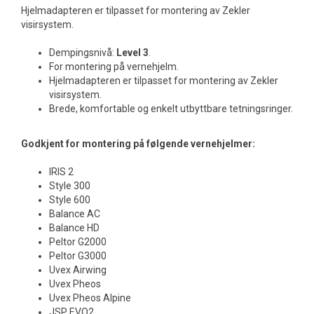
Hjelmadapteren er tilpasset for montering av Zekler
visirsystem.
Dempingsnivå:
Level 3
.
For montering på vernehjelm.
Hjelmadapteren er tilpasset for montering av Zekler
visirsystem.
Brede, komfortable og enkelt utbyttbare tetningsringer.
Godkjent for montering på følgende vernehjelmer:
IRIS 2
Style 300
Style 600
Balance AC
Balance HD
Peltor G2000
Peltor G3000
Uvex Airwing
Uvex Pheos
Uvex Pheos Alpine
JSP EVO2