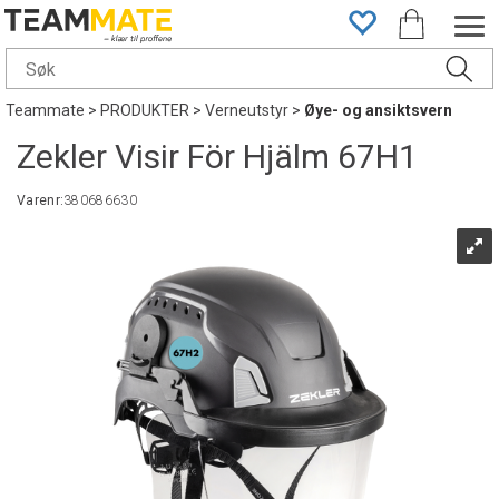
Teammate
>
PRODUKTER
>
Verneutstyr
>
Øye- og ansiktsvern
Zekler Visir För Hjälm 67H1
Varenr:
380686630