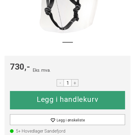
730,-
Eks. mva.
-
+
Legg i ønskeliste
5+
Hovedlager Sandefjord