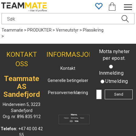
Teammate
>
PRODUKTER
>
Verneutstyr
>
Plassikring
>
Motta nyheter
KONTAKT
INFORMASJON
per epost.
OSS
Kontakt
Innmelding
Teammate
Generelle betingelser
Utmelding
AS
Sandefjord
Personvernerklæring
Hinderveien 5, 3223
Sandefjord
Org. nr. 896 835 912
Telefon:
+47 40 00 42
55