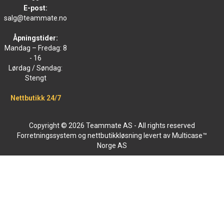
E-post:
salg@teammate.no
Åpningstider:
Mandag – Fredag: 8
- 16
Lørdag / Søndag:
Stengt
Nettbutikk 24/7
Copyright © 2026 Teammate AS - All rights reserved
Forretningssystem
og
nettbutikkløsning
levert av
Multicase™
Norge AS