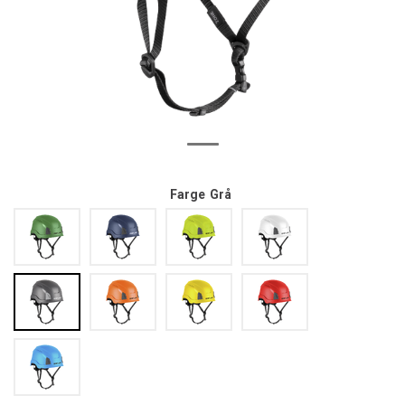
Farge
Grå