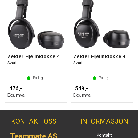
Zekler Hjelmklokke 402H
Zekler Hjelmklokke 403H
Svart
Svart
På lager
På lager
476,-
549,-
Eks. mva.
Eks. mva.
KONTAKT OSS
INFORMASJON
Teammate AS
Kontakt