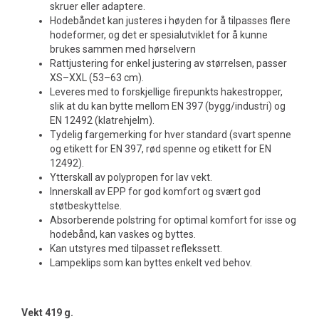
skruer eller adaptere.
Hodebåndet kan justeres i høyden for å tilpasses flere
hodeformer, og det er spesialutviklet for å kunne
brukes sammen med hørselvern
Rattjustering for enkel justering av størrelsen, passer
XS–XXL (53–63 cm).
Leveres med to forskjellige firepunkts hakestropper,
slik at du kan bytte mellom EN 397 (bygg/industri) og
EN 12492 (klatrehjelm).
Tydelig fargemerking for hver standard (svart spenne
og etikett for EN 397, rød spenne og etikett for EN
12492).
Ytterskall av polypropen for lav vekt.
Innerskall av EPP for god komfort og svært god
støtbeskyttelse.
Absorberende polstring for optimal komfort for isse og
hodebånd, kan vaskes og byttes.
Kan utstyres med tilpasset reflekssett.
Lampeklips som kan byttes enkelt ved behov.
Vekt 419 g.