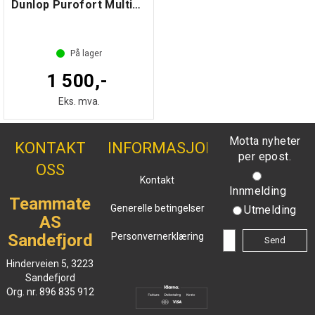
Dunlop Purofort Multigrip S4
På lager
1 500,-
Eks. mva.
Motta nyheter
KONTAKT
INFORMASJON
per epost.
OSS
Kontakt
Innmelding
Teammate
Generelle betingelser
Utmelding
AS
Sandefjord
Personvernerklæring
Hinderveien 5, 3223
Sandefjord
Org. nr. 896 835 912