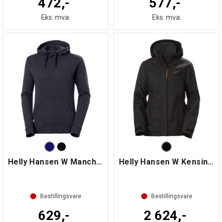
472,-
577,-
Eks. mva.
Eks. mva.
Helly Hansen W Manchester hettegenser
Helly Hansen W Kensington Shell Jacket
Bestillingsvare
Bestillingsvare
629,-
2 624,-