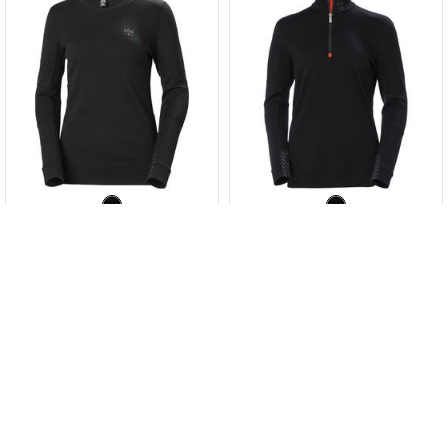
Helly Hansen W Lifa Merino rund hals
Helly Hansen W Lifa Merino genser
Bestillingsvare
Bestillingsvare
1 049,-
1 154,-
Eks. mva.
Eks. mva.