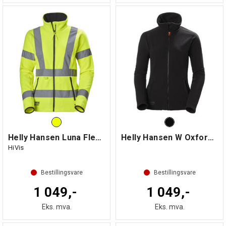
Helly Hansen Luna Fleecejakke Dame
Helly Hansen W Oxford Fleece Jacket
HiVis
Bestillingsvare
Bestillingsvare
1 049,-
1 049,-
Eks. mva.
Eks. mva.