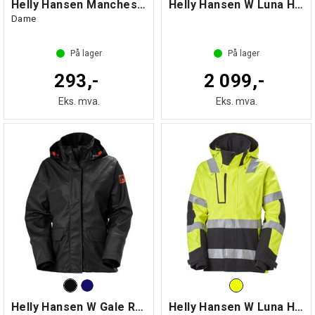
Helly Hansen Manchester Dame Langermet
Helly Hansen W Luna HiVis bukse Kl.2
Dame
På lager
På lager
293,-
2 099,-
Eks. mva.
Eks. mva.
Helly Hansen W Gale Rain Jacket
Helly Hansen W Luna HiVis Skalljakke