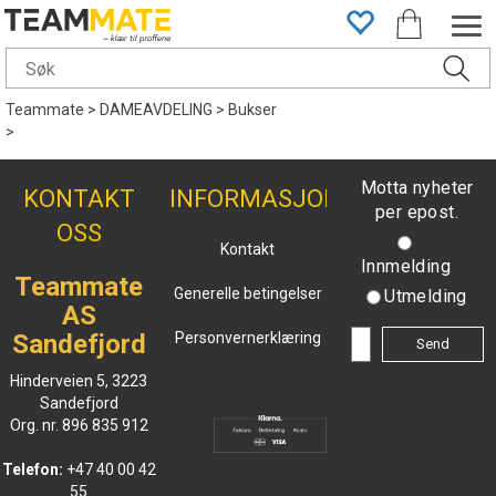
Teammate
>
DAMEAVDELING
>
Bukser
>
Motta nyheter
KONTAKT
INFORMASJON
per epost.
OSS
Kontakt
Innmelding
Teammate
Generelle betingelser
Utmelding
AS
Sandefjord
Personvernerklæring
Hinderveien 5, 3223
Sandefjord
Org. nr. 896 835 912
Telefon:
+47 40 00 42
55