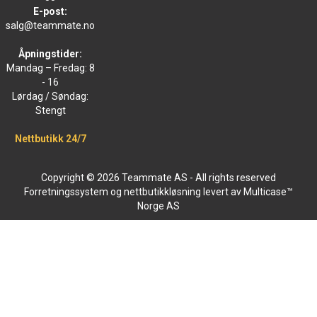
E-post:
salg@teammate.no
Åpningstider:
Mandag – Fredag: 8
- 16
Lørdag / Søndag:
Stengt
Nettbutikk 24/7
Copyright © 2026 Teammate AS - All rights reserved
Forretningssystem
og
nettbutikkløsning
levert av
Multicase™
Norge AS